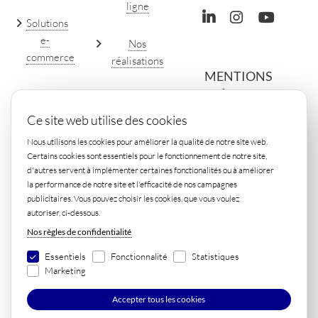
ligne
Solutions
e-
Nos
commerce
réalisations
MENTIONS
LÉGALES
SEO
Contact
(optimisation
Ce site web utilise des cookies
Protection
de sites)
des données
Nous utilisons les cookies pour améliorer la qualité de notre site web.
Certains cookies sont essentiels pour le fonctionnement de notre site,
Marketing
d'autres servent à implémenter certaines fonctionalités ou à améliorer
Mentions
digital
la performance de notre site et l'efficacité de nos campagnes
légales
publicitaires. Vous pouvez choisir les cookies, que vous voulez
autoriser, ci-dessous.
Traduction
Nos règles de confidentialité
Conditions
de sites
générales
web
Essentiels
Fonctionnalité
Statistiques
Marketing
Accepter tous les cookies