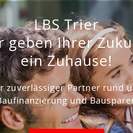
LBS Trier
r geben Ihrer Zuku
ein Zuhause!
hr zuverlässiger Partner rund 
Baufinanzierung und Bauspare