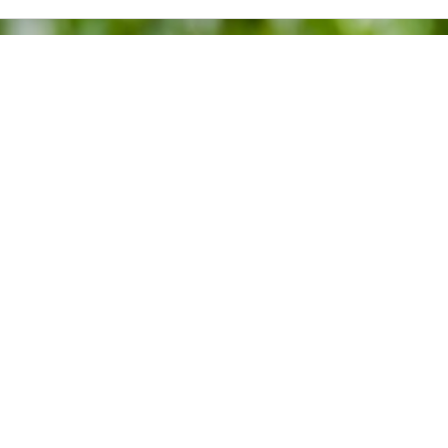
n das Thema Baufinanzierung für Sie einfach und transparent
 Leben unserer Kunden – Und genau mit dieser Priorität gehen wir Ihr
nzierung die zu Ihnen passt.
, die eine Investition in Immobilien sicher und rentabel macht.
unden