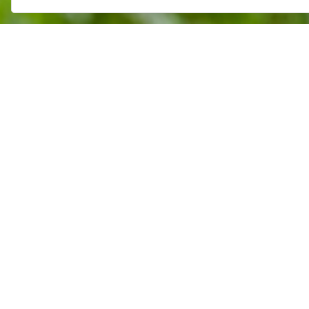
Die Baufinanzierung die zu Ihnen passt – Wir gestalte
Die Hausfinanzierung ist oft die größte Investition im
Situation und gestalten gemeinsam mit Ihnen eine Fina
Auch für Kapitalanleger haben wir individuelle Konzepte
+ Ihre persönliche Situation ist die Basis
+ Staatliche Förderungen werden geprüft und eingeb