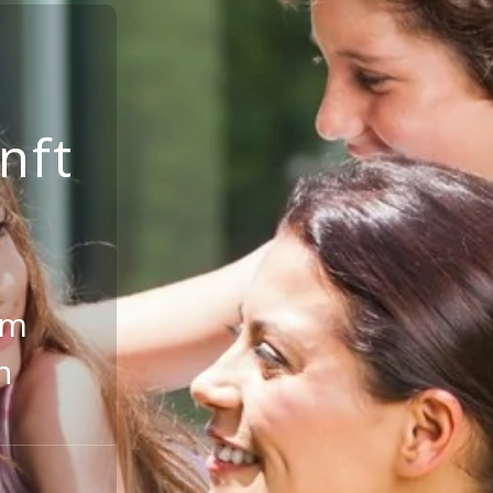
nft
um
n