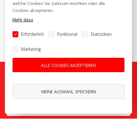
welche Cookies Sie zulassen möchten oder alle
Cookies akzeptieren.
+ Ihre persönliche Situation ist die Basis
Mehr dazu
+ Staatliche Förderungen werden geprüft und eingebunden
+ Flexibilität – wie Sondertilgung werden berücksichtigt
Erforderlich
Funktional
Statistiken
+ Zinsabsicherung bis zum Ende der Finanzierung sind
möglich
Marketing
ALLE COOKIES AKZEPTIEREN
MEINE AUSWAHL SPEICHERN